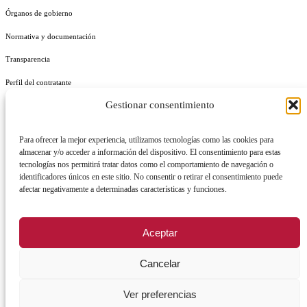
Órganos de gobierno
Normativa y documentación
Transparencia
Perfil del contratante
Gestionar consentimiento
Plan de Medidas Antifraude
Identidad Corporativa
Para ofrecer la mejor experiencia, utilizamos tecnologías como las cookies para
almacenar y/o acceder a información del dispositivo. El consentimiento para estas
tecnologías nos permitirá tratar datos como el comportamiento de navegación o
identificadores únicos en este sitio. No consentir o retirar el consentimiento puede
afectar negativamente a determinadas características y funciones.
AVISO LEGAL
POLÍTICA DE PRIVACIDAD
POLÍTICA DE COOKIES
Aceptar
POLÍTICA DE SEGURIDAD
REGISTRO DE ACTIVIDADES DE TRATAMIENTO
Cancelar
Facebook
X
Instagram
YouTu
Ver preferencias